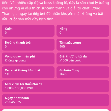
tiền. Với nhiều cấp độ và boss khổng lồ, đây là sân chơi lý tưởng
cho những ai yêu thích sự cạnh tranh và giải trí chất lượng.
Tham gia ngay tại 66jj bet để nhận khuyến mãi khủng và bắt
đầu cuộc săn mồi đầy kịch tính!
Cuộn
Hàng
0
0
Đường thanh toán
Tần suất trúng
0
40%
Vòng quay miễn phí
Giải thưởng tối đa
Không áp dụng
x1000 tiền cược
Xác suất thắng lớn nhất
Độ biến động
1%
Thấp
Mức cược tối thiểu/tối đa
1,000 - 100,000 VND
Ngày phát hành
25/04/2025